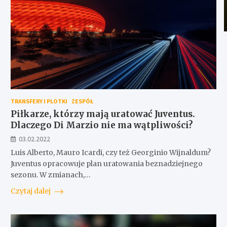
TRANSFERY I PLOTKI
ZESPÓŁ
Piłkarze, którzy mają uratować Juventus.
Dlaczego Di Marzio nie ma wątpliwości?
03.02.2022
Luis Alberto, Mauro Icardi, czy też Georginio Wijnaldum?
Juventus opracowuje plan uratowania beznadziejnego
sezonu. W zmianach,…
Czytaj dalej