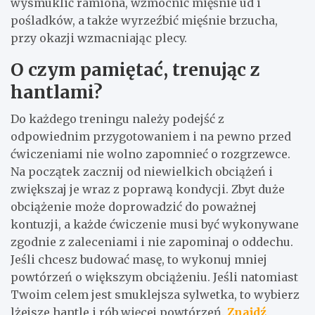
wysmuklić ramiona, wzmocnić mięśnie ud i
pośladków, a także wyrzeźbić mięśnie brzucha,
przy okazji wzmacniając plecy.
O czym pamiętać, trenując z
hantlami?
Do każdego treningu należy podejść z
odpowiednim przygotowaniem i na pewno przed
ćwiczeniami nie wolno zapomnieć o rozgrzewce.
Na początek zacznij od niewielkich obciążeń i
zwiększaj je wraz z poprawą kondycji. Zbyt duże
obciążenie może doprowadzić do poważnej
kontuzji, a każde ćwiczenie musi być wykonywane
zgodnie z zaleceniami i nie zapominaj o oddechu.
Jeśli chcesz budować masę, to wykonuj mniej
powtórzeń o większym obciążeniu. Jeśli natomiast
Twoim celem jest smuklejsza sylwetka, to wybierz
lżejsze hantle i rób więcej powtórzeń.
Znajdź