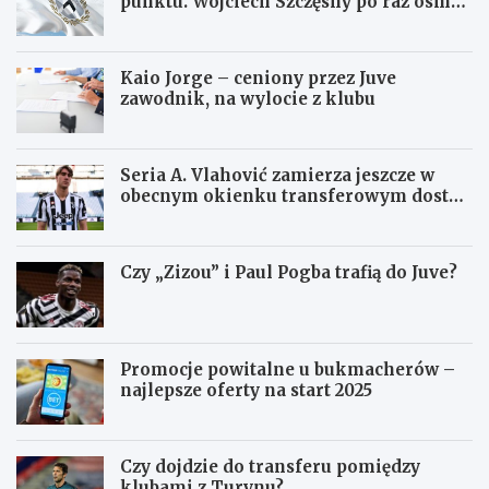
punktu. Wojciech Szczęsny po raz ósmy
ma czyste konto
Kaio Jorge – ceniony przez Juve
zawodnik, na wylocie z klubu
Seria A. Vlahović zamierza jeszcze w
obecnym okienku transferowym dostać
się do Juventusu
Czy „Zizou” i Paul Pogba trafią do Juve?
Promocje powitalne u bukmacherów –
najlepsze oferty na start 2025
Czy dojdzie do transferu pomiędzy
klubami z Turynu?