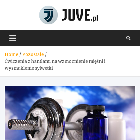
Skip
to
content
Juve.pl
Home
Pozostałe
Ćwiczenia z hantlami na wzmocnienie mięśni i
wysmuklenie sylwetki