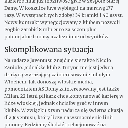
karierze miał już możliwość grać w zespole Starej
Damy. W koszulce Juve wybiegał na murawę 177
razy. W występach tych zdobył 34 bramki i 40 asyst.
Nowy kontrakt wynegocjowany z klubem pozwoli
Pogbie zarobić 8 mln euro za sezon plus
potencjalne bonusy uzależnione od wyników.
Skomplikowana sytuacja
Na radarze Juventusu znajduje się także Nicolo
Zaniolo. Jednakże klub z Turynu nie jest jedyną
drużyną wyrażającą zainteresowanie młodym
Włochem. Jak donoszą włoskie media,
pomocnikiem AS Romy zainteresowany jest także
Milan. 22-letni piłkarz chce kontynuować karierę w
lidze włoskiej, jednak chciałby grać w innym
klubie. W związku z tym nadarza się świetna okazja
dla Juventusu, który liczy na wzmocnienie linii
pomocy. Będziemy śledzić i relacjonować na