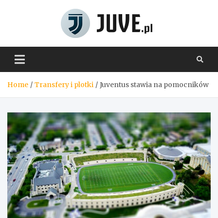
Skip
to
content
Juve.pl
Home
Transfery i plotki
Juventus stawia na pomocników