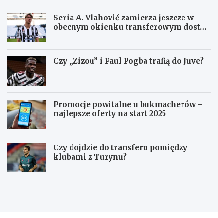
Seria A. Vlahović zamierza jeszcze w
obecnym okienku transferowym dostać
się do Juventusu
Czy „Zizou” i Paul Pogba trafią do Juve?
Promocje powitalne u bukmacherów –
najlepsze oferty na start 2025
Czy dojdzie do transferu pomiędzy
klubami z Turynu?
J
Z
u
a
v
p
e
o
n
w
t
i