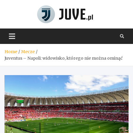
Skip
to
content
Juve.pl
Home
Mecze
Juventus – Napoli: widowisko, którego nie można ominąć