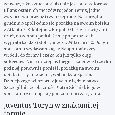
zauważyć, że sytuacja klubu nie jest taka kolorowa.
Bilans ostatnich meczów to jeden remis, jedno
zwycięstwo oraz aż trzy przegrane. Na początku
grudnia Napoli odniosło porażkę na swoim boisku
z Atlantą 2: 3, kolejno z Empoli 0:1. Przed świętami
drużyna zdołała podnieść się po porażkach i
wygrała bardzo istotny mecz z Milanem 1:0. Po tym
spotkaniu wydawało się, iż Neapolitańczycy
wrócili do formy i czeka ich już tylko ciąg
sukcesów. Nic bardziej mylnego – zaledwie trzy dni
później ponownie ponieśli porażkę na swoim
obiekcie. Tym razem rywalem była Spezia.
Dzisiejszego wieczoru z Juve nie będzie łatwo.
Szczególnie że obecność Piotra Zielińskiego w
spotkaniu znajduje się pod znakiem zapytania.
Juventus Turyn w znakomitej
formie