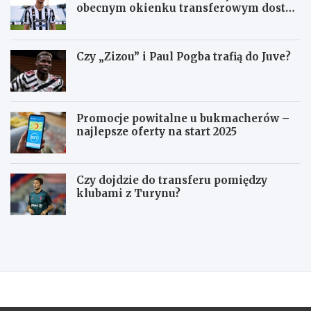
obecnym okienku transferowym dostać
się do Juventusu
Czy „Zizou” i Paul Pogba trafią do Juve?
Promocje powitalne u bukmacherów –
najlepsze oferty na start 2025
Czy dojdzie do transferu pomiędzy
klubami z Turynu?
J
Z
u
a
v
p
e
o
n
w
t
i
u
e
s
d