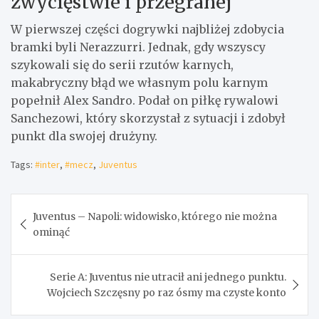
zwycięstwie i przegranej
W pierwszej części dogrywki najbliżej zdobycia
bramki byli Nerazzurri. Jednak, gdy wszyscy
szykowali się do serii rzutów karnych,
makabryczny błąd we własnym polu karnym
popełnił Alex Sandro. Podał on piłkę rywalowi
Sanchezowi, który skorzystał z sytuacji i zdobył
punkt dla swojej drużyny.
Tags:
#inter
,
#mecz
,
Juventus
Nawigacja
Juventus – Napoli: widowisko, którego nie można
wpisu
ominąć
Serie A: Juventus nie utracił ani jednego punktu.
Wojciech Szczęsny po raz ósmy ma czyste konto