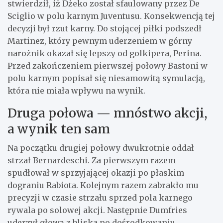
stwierdził, iż Dżeko został sfaulowany przez De
Sciglio w polu karnym Juventusu. Konsekwencją tej
decyzji był rzut karny. Do stojącej piłki podszedł
Martinez, który pewnym uderzeniem w górny
narożnik okazał się lepszy od golkipera, Perina.
Przed zakończeniem pierwszej połowy Bastoni w
polu karnym popisał się niesamowitą symulacją,
która nie miała wpływu na wynik.
Druga połowa — mnóstwo akcji,
a wynik ten sam
Na początku drugiej połowy dwukrotnie oddał
strzał Bernardeschi. Za pierwszym razem
spudłował w sprzyjającej okazji po płaskim
dograniu Rabiota. Kolejnym razem zabrakło mu
precyzji w czasie strzału sprzed pola karnego
rywala po solowej akcji. Następnie Dumfries
uderzył głową z bliska po dośrodkowaniu