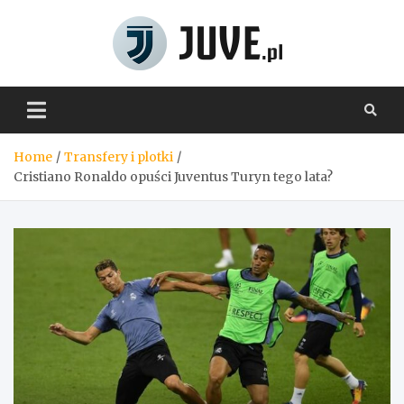
Skip
to
content
Juve.pl
Home
Transfery i plotki
Cristiano Ronaldo opuści Juventus Turyn tego lata?