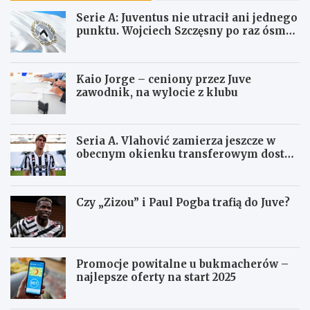
Serie A: Juventus nie utracił ani jednego
punktu. Wojciech Szczęsny po raz ósmy
ma czyste konto
Kaio Jorge – ceniony przez Juve
zawodnik, na wylocie z klubu
Seria A. Vlahović zamierza jeszcze w
obecnym okienku transferowym dostać
się do Juventusu
Czy „Zizou” i Paul Pogba trafią do Juve?
Promocje powitalne u bukmacherów –
najlepsze oferty na start 2025