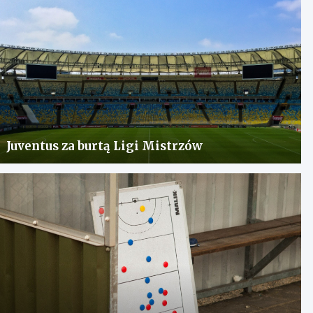
Juventus za burtą Ligi Mistrzów