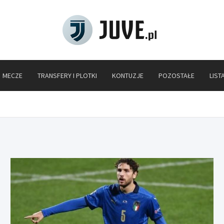
Juve.pl
MECZE
TRANSFERY I PLOTKI
KONTUZJE
POZOSTAŁE
LIST