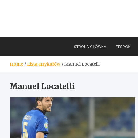
Skip
to
content
STRONA GŁÓWNA
ZESPÓŁ
Home
Lista artykułów
Manuel Locatelli
Manuel Locatelli