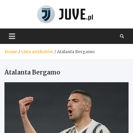
Skip
to
content
Juve.pl
Home
Lista artykułów
Atalanta Bergamo
Atalanta Bergamo