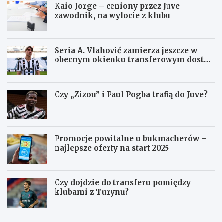
Kaio Jorge – ceniony przez Juve
zawodnik, na wylocie z klubu
Seria A. Vlahović zamierza jeszcze w
obecnym okienku transferowym dostać
się do Juventusu
Czy „Zizou” i Paul Pogba trafią do Juve?
Promocje powitalne u bukmacherów –
najlepsze oferty na start 2025
Czy dojdzie do transferu pomiędzy
klubami z Turynu?
J
Z
u
a