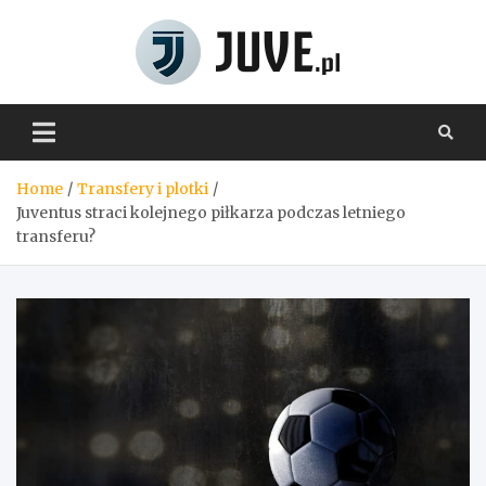
Skip
to
content
Juve.pl
Home
Transfery i plotki
Juventus straci kolejnego piłkarza podczas letniego
transferu?