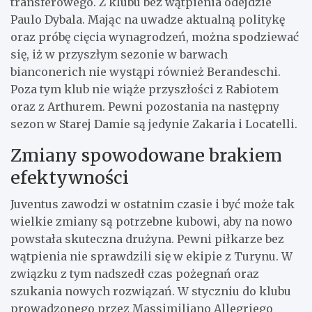
transferowego. Z klubu bez wątpienia odejdzie
Paulo Dybala. Mając na uwadze aktualną politykę
oraz próbę cięcia wynagrodzeń, można spodziewać
się, iż w przyszłym sezonie w barwach
bianconerich nie wystąpi również Berandeschi.
Poza tym klub nie wiąże przyszłości z Rabiotem
oraz z Arthurem. Pewni pozostania na następny
sezon w Starej Damie są jedynie Zakaria i Locatelli.
Zmiany spowodowane brakiem
efektywności
Juventus zawodzi w ostatnim czasie i być może tak
wielkie zmiany są potrzebne kubowi, aby na nowo
powstała skuteczna drużyna. Pewni piłkarze bez
wątpienia nie sprawdzili się w ekipie z Turynu. W
związku z tym nadszedł czas pożegnań oraz
szukania nowych rozwiązań. W styczniu do klubu
prowadzonego przez Massimiliano Allegriego